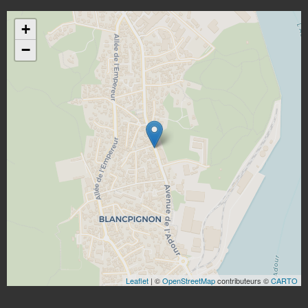
+
−
Leaflet
| ©
OpenStreetMap
contributeurs ©
CARTO