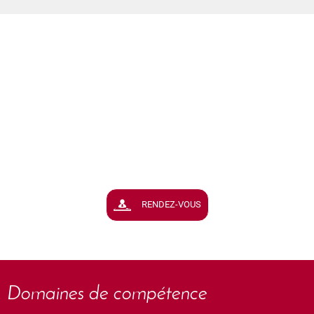
Besoin d'un conseil, de vous informer
sur une procédure judiciaire ?
N'hésitez pas à prendre rendez vous
RENDEZ-VOUS
Domaines de compétence